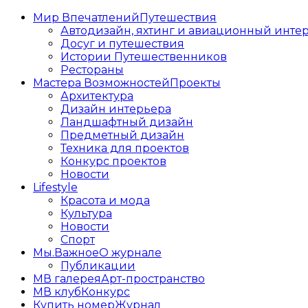
Мир Впечатлений
Путешествия
Автодизайн, яхтинг и авиационный инте
Досуг и путешествия
Истории Путешественников
Рестораны
Мастера Возможностей
Проекты
Архитектура
Дизайн интерьера
Ландшафтный дизайн
Предметный дизайн
Техника для проектов
Конкурс проектов
Новости
Lifestyle
Красота и мода
Культура
Новости
Спорт
Мы.Важное
О журнале
Публикации
МВ галерея
Арт-пространство
МВ клуб
Конкурс
Купить номер
Журнал