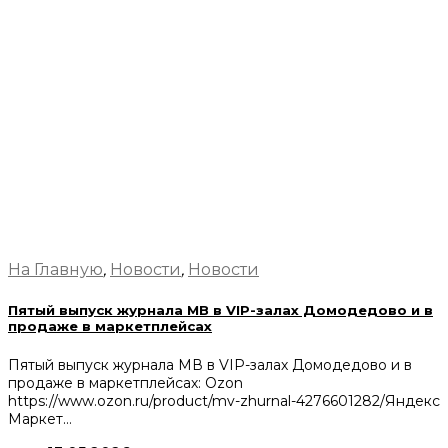
На Главную
,
Новости
,
Новости
Пятый выпуск журнала МВ в VIP-залах Домодедово и в
продаже в маркетплейсах
Пятый выпуск журнала МВ в VIP-залах Домодедово и в
продаже в маркетплейсах: Ozon
https://www.ozon.ru/product/mv-zhurnal-4276601282/Яндекс
Маркет…