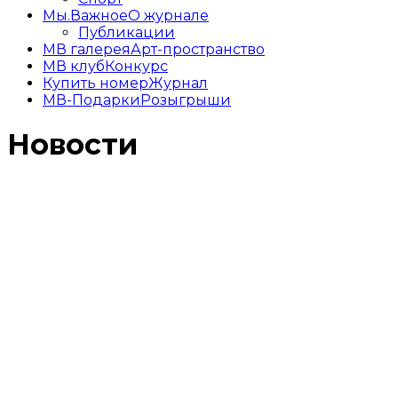
Мы.Важное
О журнале
Публикации
МВ галерея
Арт-пространство
МВ клуб
Конкурс
Купить номер
Журнал
МВ-Подарки
Розыгрыши
Новости