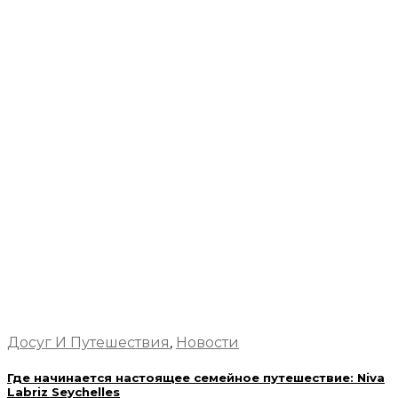
Досуг И Путешествия
,
Новости
Где начинается настоящее семейное путешествие: Niva
Labriz Seychelles