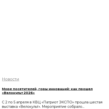
Новости
Море посетителей, горы инноваций: как прошел
«Велокульт 2026»
С 2 по 5 апреля в КВЦ «Патриот ЭКСПО» прошла шестая
выставка «Велокульт». Мероприятие собрало…