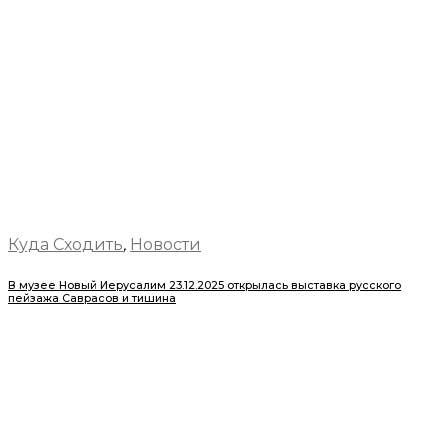
Куда Сходить
,
Новости
В музее Новый Иерусалим 23.12.2025 открылась выставка русского
пейзажа Саврасов и тишина