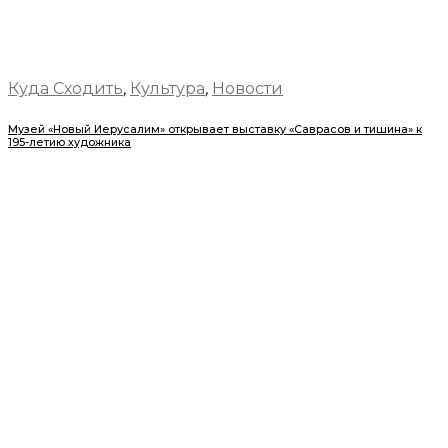
Куда Сходить
,
Культура
,
Новости
Музей «Новый Иерусалим» открывает выставку «Саврасов и тишина» к
195-летию художника