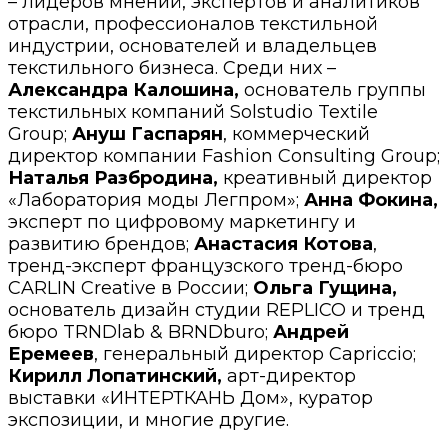
– лидеров мнений, экспертов и аналитиков
отрасли, профессионалов текстильной
индустрии, основателей и владельцев
текстильного бизнеса. Среди них –
Александра Калошина,
основатель группы
текстильных компаний Solstudio Textile
Group;
Ануш Гаспарян
, коммерческий
директор компании Fashion Consulting Group;
Наталья Разбродина,
креативный директор
«Лаборатория моды Легпром»;
Анна Фокина,
эксперт по цифровому маркетингу и
развитию брендов;
Анастасия Котова
,
тренд-эксперт французского тренд-бюро
CARLIN Creative в России;
Ольга Гущина,
основатель дизайн студии REPLICO и тренд
бюро TRNDlab & BRNDburo;
Андрей
Еремеев
, генеральный директор Capriccio;
Кирилл Лопатинский,
арт-директор
выставки «ИНТЕРТКАНЬ Дом», куратор
экспозиции, и многие другие.