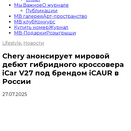
Мы.Важное
О журнале
Публикации
МВ галерея
Арт-пространство
МВ клуб
Конкурс
Купить номер
Журнал
МВ-Подарки
Розыгрыши
Lifestyle
,
Новости
Chery анонсирует мировой
дебют гибридного кроссовера
iCar V27 под брендом iCAUR в
России
27.07.2025