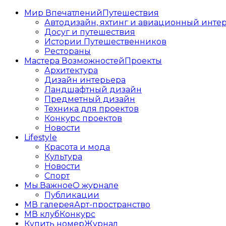
Мир Впечатлений
Путешествия
Автодизайн, яхтинг и авиационный инте
Досуг и путешествия
Истории Путешественников
Рестораны
Мастера Возможностей
Проекты
Архитектура
Дизайн интерьера
Ландшафтный дизайн
Предметный дизайн
Техника для проектов
Конкурс проектов
Новости
Lifestyle
Красота и мода
Культура
Новости
Спорт
Мы.Важное
О журнале
Публикации
МВ галерея
Арт-пространство
МВ клуб
Конкурс
Купить номер
Журнал