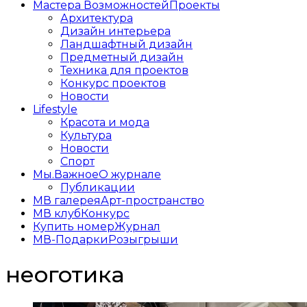
Мастера Возможностей
Проекты
Архитектура
Дизайн интерьера
Ландшафтный дизайн
Предметный дизайн
Техника для проектов
Конкурс проектов
Новости
Lifestyle
Красота и мода
Культура
Новости
Спорт
Мы.Важное
О журнале
Публикации
МВ галерея
Арт-пространство
МВ клуб
Конкурс
Купить номер
Журнал
МВ-Подарки
Розыгрыши
неоготика