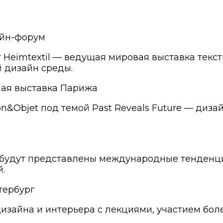
айн-форум
т Heimtextil — ведущая мировая выставка текс
й дизайн среды.
ая выставка Парижа
son&Objet под темой Past Reveals Future — диз
e будут представлены международные тенденци
.
тербург
дизайна и интерьера с лекциями, участием бо