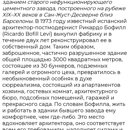
зданием старого нефункционирующего
цементного завода, построенного на рубеже
XIX–XX веков в Сан-Жуст-Десверне близ
Барселоны.
В 1973 году известный испанский
архитектор-постмодернист Рикардо Бофилл
(Ricardo Bofill Leví) выкупил фабрику и в
течение двух лет реконструировал ее в
собственный дом. Таким образом,
заброшенное, частично разрушенное здание
общей площадью 3000 квадратных метров,
состоящее из 30 бункеров, подземных
галерей и огромного цеха, превратилось в
необыкновенный особняк в духе
сюрреализма, состоящий из апартаментов
хозяина, гостевых комнат, архитектурного
бюро, подсобных помещений, гаражей и
прекрасного сада. По словам Бофилла, жить
и работать в здании бывшего завода ему
комфортнее, чем где-либо. Это место
вдохновляет архитектора, оно соответствует
всем его требованиям, наполняет силами и