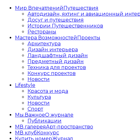
Мир Впечатлений
Путешествия
Автодизайн, яхтинг и авиационный инте
Досуг и путешествия
Истории Путешественников
Рестораны
Мастера Возможностей
Проекты
Архитектура
Дизайн интерьера
Ландшафтный дизайн
Предметный дизайн
Техника для проектов
Конкурс проектов
Новости
Lifestyle
Красота и мода
Культура
Новости
Спорт
Мы.Важное
О журнале
Публикации
МВ галерея
Арт-пространство
МВ клуб
Конкурс
Купить номер
Журнал