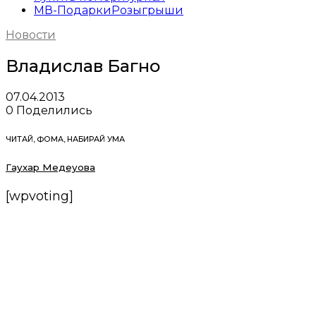
МВ-Подарки
Розыгрыши
Новости
Владислав Багно
07.04.2013
0
Поделились
ЧИТАЙ, ФОМА, НАБИРАЙ УМА
Гаухар Медеуова
[wpvoting]