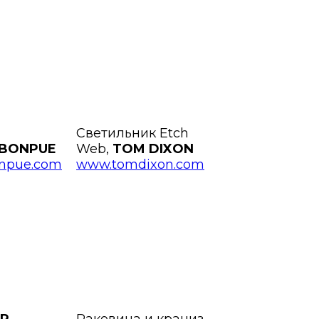
Светильник Etch
OBONPUE
Web,
TOM DIXON
npue.com
www.tomdixon.com