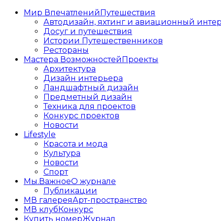
Мир Впечатлений
Путешествия
Автодизайн, яхтинг и авиационный инте
Досуг и путешествия
Истории Путешественников
Рестораны
Мастера Возможностей
Проекты
Архитектура
Дизайн интерьера
Ландшафтный дизайн
Предметный дизайн
Техника для проектов
Конкурс проектов
Новости
Lifestyle
Красота и мода
Культура
Новости
Спорт
Мы.Важное
О журнале
Публикации
МВ галерея
Арт-пространство
МВ клуб
Конкурс
Купить номер
Журнал