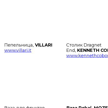
Пепельница,
VILLARI
Столик Dragnet
www.villari.it
End,
KENNETH C
www.kennethcobo