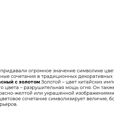
ы придавали огромное значение символике цве
енные сочетания в традиционных декоративны
сный с золотом
Золотой – цвет китайских им
го цвета – разрушительная мощь огня. Он так
 красно-желтой или украшенной изображениям
цветовое сочетание символизирует величие, бо
рьеров.