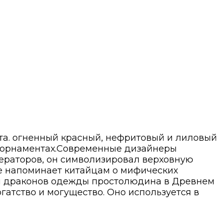
та. огненный красный, нефритовый и лиловый
х орнаментах.Современные дизайнеры
ператоров, он символизировал верховную
же напоминает китайцам о мифических
и драконов одежды простолюдина в Древнем
гатство и могущество. Оно используется в