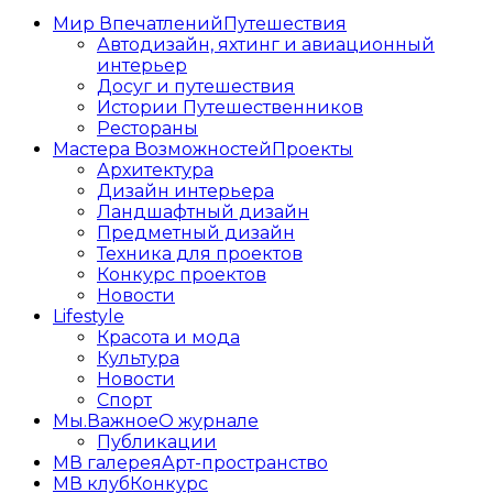
Мир Впечатлений
Путешествия
Автодизайн, яхтинг и авиационный
интерьер
Досуг и путешествия
Истории Путешественников
Рестораны
Мастера Возможностей
Проекты
Архитектура
Дизайн интерьера
Ландшафтный дизайн
Предметный дизайн
Техника для проектов
Конкурс проектов
Новости
Lifestyle
Красота и мода
Культура
Новости
Спорт
Мы.Важное
О журнале
Публикации
МВ галерея
Арт-пространство
МВ клуб
Конкурс