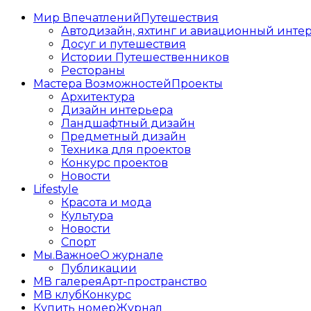
Мир Впечатлений
Путешествия
Автодизайн, яхтинг и авиационный инте
Досуг и путешествия
Истории Путешественников
Рестораны
Мастера Возможностей
Проекты
Архитектура
Дизайн интерьера
Ландшафтный дизайн
Предметный дизайн
Техника для проектов
Конкурс проектов
Новости
Lifestyle
Красота и мода
Культура
Новости
Спорт
Мы.Важное
О журнале
Публикации
МВ галерея
Арт-пространство
МВ клуб
Конкурс
Купить номер
Журнал