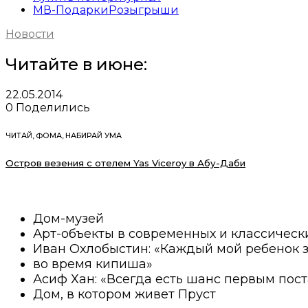
МВ-Подарки
Розыгрыши
Новости
Читайте в июне:
22.05.2014
0
Поделились
ЧИТАЙ, ФОМА, НАБИРАЙ УМА
Остров везения с отелем Yas Viceroy в Абу-Даби
Дом-музей
Арт-объекты в современных и классическ
Иван Охлобыстин: «Каждый мой ребенок з
во время кипиша»
Асиф Хан: «Всегда есть шанс первым пост
Дом, в котором живет Пруст