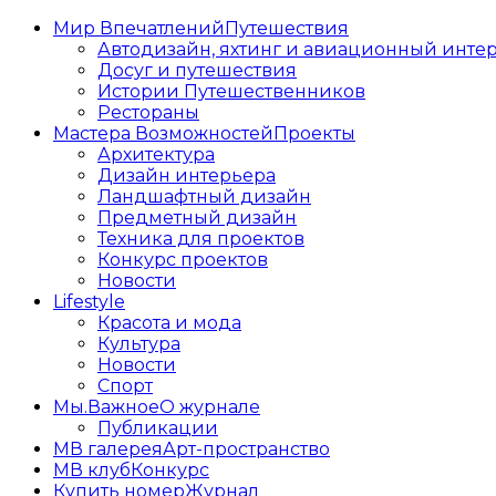
Мир Впечатлений
Путешествия
Автодизайн, яхтинг и авиационный инте
Досуг и путешествия
Истории Путешественников
Рестораны
Мастера Возможностей
Проекты
Архитектура
Дизайн интерьера
Ландшафтный дизайн
Предметный дизайн
Техника для проектов
Конкурс проектов
Новости
Lifestyle
Красота и мода
Культура
Новости
Спорт
Мы.Важное
О журнале
Публикации
МВ галерея
Арт-пространство
МВ клуб
Конкурс
Купить номер
Журнал