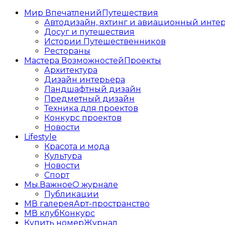
Мир Впечатлений
Путешествия
Автодизайн, яхтинг и авиационный инте
Досуг и путешествия
Истории Путешественников
Рестораны
Мастера Возможностей
Проекты
Архитектура
Дизайн интерьера
Ландшафтный дизайн
Предметный дизайн
Техника для проектов
Конкурс проектов
Новости
Lifestyle
Красота и мода
Культура
Новости
Спорт
Мы.Важное
О журнале
Публикации
МВ галерея
Арт-пространство
МВ клуб
Конкурс
Купить номер
Журнал