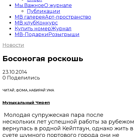
Мы.Важное
О журнале
Публикации
МВ галерея
Арт-пространство
МВ клуб
Конкурс
Купить номер
Журнал
МВ-Подарки
Розыгрыши
Новости
Босоногая роскошь
23.10.2014
0
Поделились
ЧИТАЙ, ФОМА, НАБИРАЙ УМА
Музыкальный Череп
Молодая супружеская пара после
нескольких лет успешной работы за рубежом
вернулась в родной Кейптаун, однако жить в
суете шумного портового города они не