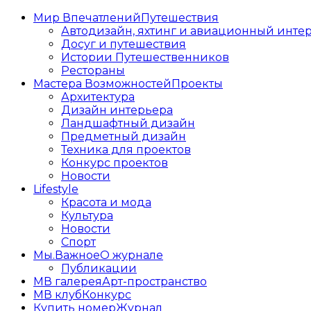
Мир Впечатлений
Путешествия
Автодизайн, яхтинг и авиационный инте
Досуг и путешествия
Истории Путешественников
Рестораны
Мастера Возможностей
Проекты
Архитектура
Дизайн интерьера
Ландшафтный дизайн
Предметный дизайн
Техника для проектов
Конкурс проектов
Новости
Lifestyle
Красота и мода
Культура
Новости
Спорт
Мы.Важное
О журнале
Публикации
МВ галерея
Арт-пространство
МВ клуб
Конкурс
Купить номер
Журнал