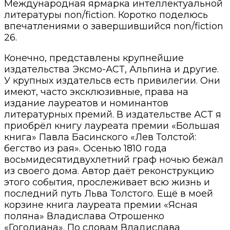
Международная ярмарка интеллектуальной
литературы non/fiction. Коротко поделюсь
впечатлениями о завершившийся non/fiction
26.
Конечно, представлены крупнейшие
издательства Эксмо-АСТ, Альпина и другие.
У крупных издательсв есть привилегии. Они
имеют, часто эксклюзивные, права на
издание лауреатов и номинантов
литературных премий. В издательстве АСТ я
приобрёл книгу лауреата премии «Большая
книга» Павла Басинского «Лев Толстой:
бегство из рая». Осенью 1810 года
восьмидесятидвухлетний граф ночью бежал
из своего дома. Автор даёт реконструкцию
этого события, прослеживает всю жизнь и
последний путь Льва Толстого. Ещё в моей
корзине книга лауреата премии «Ясная
поляна» Владислава Отрошенко
«Гоголиана». По словам Владислава