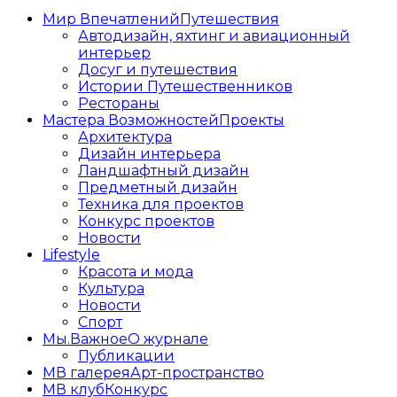
Мир Впечатлений
Путешествия
Автодизайн, яхтинг и авиационный
интерьер
Досуг и путешествия
Истории Путешественников
Рестораны
Мастера Возможностей
Проекты
Архитектура
Дизайн интерьера
Ландшафтный дизайн
Предметный дизайн
Техника для проектов
Конкурс проектов
Новости
Lifestyle
Красота и мода
Культура
Новости
Спорт
Мы.Важное
О журнале
Публикации
МВ галерея
Арт-пространство
МВ клуб
Конкурс