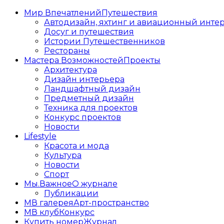
Мир Впечатлений
Путешествия
Автодизайн, яхтинг и авиационный инте
Досуг и путешествия
Истории Путешественников
Рестораны
Мастера Возможностей
Проекты
Архитектура
Дизайн интерьера
Ландшафтный дизайн
Предметный дизайн
Техника для проектов
Конкурс проектов
Новости
Lifestyle
Красота и мода
Культура
Новости
Спорт
Мы.Важное
О журнале
Публикации
МВ галерея
Арт-пространство
МВ клуб
Конкурс
Купить номер
Журнал