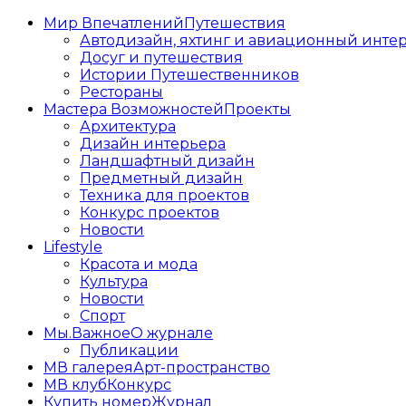
Мир Впечатлений
Путешествия
Автодизайн, яхтинг и авиационный инте
Досуг и путешествия
Истории Путешественников
Рестораны
Мастера Возможностей
Проекты
Архитектура
Дизайн интерьера
Ландшафтный дизайн
Предметный дизайн
Техника для проектов
Конкурс проектов
Новости
Lifestyle
Красота и мода
Культура
Новости
Спорт
Мы.Важное
О журнале
Публикации
МВ галерея
Арт-пространство
МВ клуб
Конкурс
Купить номер
Журнал