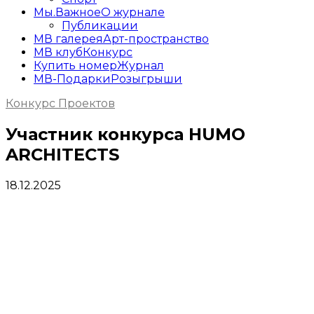
Мы.Важное
О журнале
Публикации
МВ галерея
Арт-пространство
МВ клуб
Конкурс
Купить номер
Журнал
МВ-Подарки
Розыгрыши
Конкурс Проектов
Участник конкурса HUMO
ARCHITECTS
18.12.2025