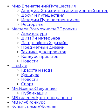
Мир Впечатлений
Путешествия
Автодизайн, яхтинг и авиационный инте
Досуг и путешествия
Истории Путешественников
Рестораны
Мастера Возможностей
Проекты
Архитектура
Дизайн интерьера
Ландшафтный дизайн
Предметный дизайн
Техника для проектов
Конкурс проектов
Новости
Lifestyle
Красота и мода
Культура
Новости
Спорт
Мы.Важное
О журнале
Публикации
МВ галерея
Арт-пространство
МВ клуб
Конкурс
Купить номер
Журнал