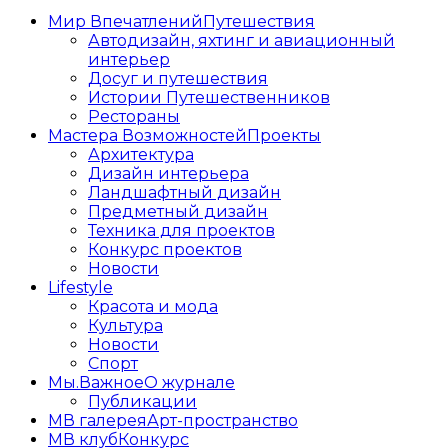
Мир Впечатлений
Путешествия
Автодизайн, яхтинг и авиационный
интерьер
Досуг и путешествия
Истории Путешественников
Рестораны
Мастера Возможностей
Проекты
Архитектура
Дизайн интерьера
Ландшафтный дизайн
Предметный дизайн
Техника для проектов
Конкурс проектов
Новости
Lifestyle
Красота и мода
Культура
Новости
Спорт
Мы.Важное
О журнале
Публикации
МВ галерея
Арт-пространство
МВ клуб
Конкурс