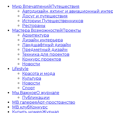
Мир Впечатлений
Путешествия
Автодизайн, яхтинг и авиационный инте
Досуг и путешествия
Истории Путешественников
Рестораны
Мастера Возможностей
Проекты
Архитектура
Дизайн интерьера
Ландшафтный дизайн
Предметный дизайн
Техника для проектов
Конкурс проектов
Новости
Lifestyle
Красота и мода
Культура
Новости
Спорт
Мы.Важное
О журнале
Публикации
МВ галерея
Арт-пространство
МВ клуб
Конкурс
Купить номер
Журнал