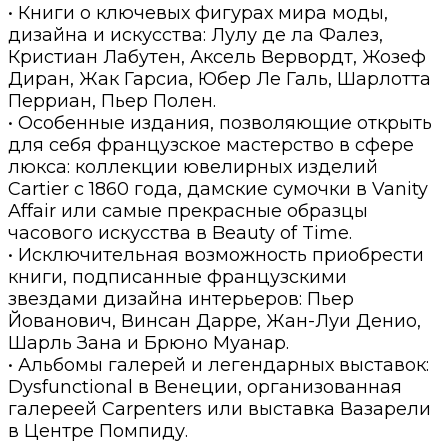
• Книги о ключевых фигурах мира моды,
дизайна и искусства: Лулу де ла Фалез,
Кристиан Лабутен, Аксель Вервордт, Жозеф
Диран, Жак Гарсиа, Юбер Ле Галь, Шарлотта
Перриан, Пьер Полен.
• Особенные издания, позволяющие открыть
для себя французское мастерство в сфере
люкса: коллекции ювелирных изделий
Cartier с 1860 года, дамские сумочки в Vanity
Affair или самые прекрасные образцы
часового искусства в Beauty of Time.
• Исключительная возможность приобрести
книги, подписанные французскими
звездами дизайна интерьеров: Пьер
Йованович, Винсан Дарре, Жан-Луи Денио,
Шарль Зана и Брюно Муанар.
• Альбомы галерей и легендарных выставок:
Dysfunctional в Венеции, организованная
галереей Carpenters или выставка Вазарели
в Центре Помпиду.