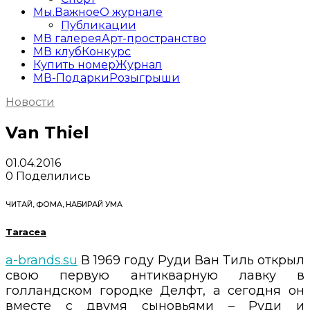
Мы.Важное
О журнале
Публикации
МВ галерея
Арт-пространство
МВ клуб
Конкурс
Купить номер
Журнал
МВ-Подарки
Розыгрыши
Новости
Van Thiel
01.04.2016
0
Поделились
ЧИТАЙ, ФОМА, НАБИРАЙ УМА
Taracea
a-brands.su
В 1969 году Руди Ван Тиль открыл
свою первую антикварную лавку в
голландском городке Делфт, а сегодня он
вместе с двумя сыновьями – Руди и