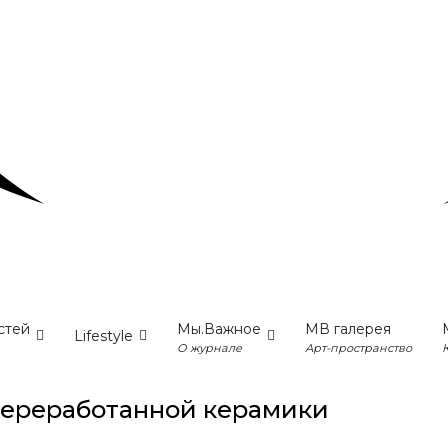
стей
Мы.Важное
МВ галерея
Lifestyle
О журнале
Арт-пространство
переработанной керамики