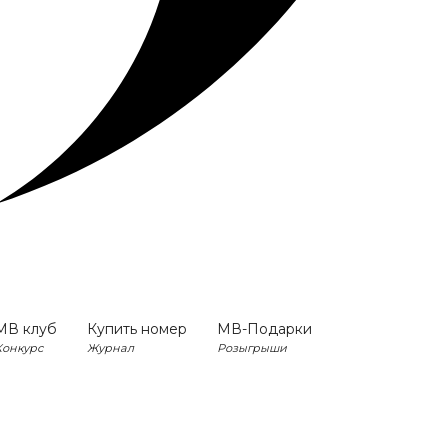
МВ клуб
Купить номер
МВ-Подарки
Конкурс
Журнал
Розыгрыши