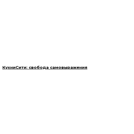
КухниСити: свобода самовыражения