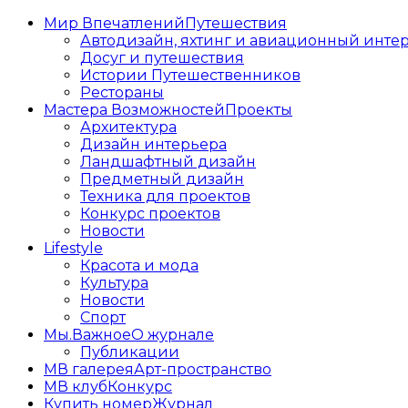
Мир Впечатлений
Путешествия
Автодизайн, яхтинг и авиационный инте
Досуг и путешествия
Истории Путешественников
Рестораны
Мастера Возможностей
Проекты
Архитектура
Дизайн интерьера
Ландшафтный дизайн
Предметный дизайн
Техника для проектов
Конкурс проектов
Новости
Lifestyle
Красота и мода
Культура
Новости
Спорт
Мы.Важное
О журнале
Публикации
МВ галерея
Арт-пространство
МВ клуб
Конкурс
Купить номер
Журнал