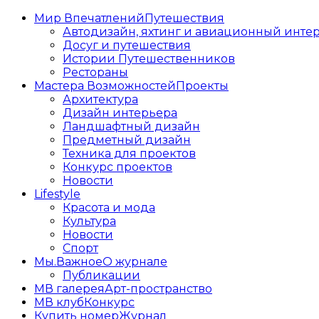
Мир Впечатлений
Путешествия
Автодизайн, яхтинг и авиационный инте
Досуг и путешествия
Истории Путешественников
Рестораны
Мастера Возможностей
Проекты
Архитектура
Дизайн интерьера
Ландшафтный дизайн
Предметный дизайн
Техника для проектов
Конкурс проектов
Новости
Lifestyle
Красота и мода
Культура
Новости
Спорт
Мы.Важное
О журнале
Публикации
МВ галерея
Арт-пространство
МВ клуб
Конкурс
Купить номер
Журнал