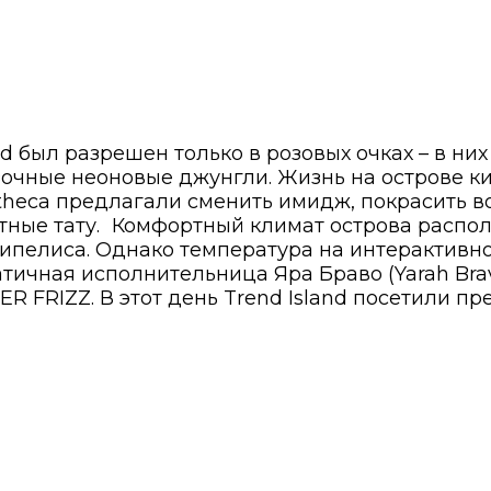
nd был разрешен только в розовых очках – в ни
зочные неоновые джунгли. Жизнь на острове к
heca предлагали сменить имидж, покрасить в
тные тату.
Комфортный климат острова распол
елиса. Однако температура на интерактивном
тичная исполнительница Яра Браво (Yarah Bra
 FRIZZ. В этот день Trend Island посетили п